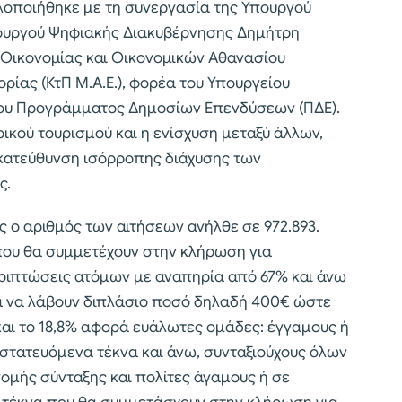
λοποιήθηκε με τη συνεργασία της Υπουργού
πουργού Ψηφιακής Διακυβέρνησης Δημήτρη
 Οικονομίας και Οικονομικών Αθανασίου
ρίας (ΚτΠ Μ.Α.Ε.), φορέα του Υπουργείου
του Προγράμματος Δημοσίων Επενδύσεων (ΠΔΕ).
ικού τουρισμού και η ενίσχυση μεταξύ άλλων,
 κατεύθυνση ισόρροπης διάχυσης των
ς.
 ο αριθμός των αιτήσεων ανήλθε σε 972.893.
που θα συμμετέχουν στην κλήρωση για
ριπτώσεις ατόμων με αναπηρία από 67% και άνω
α να λάβουν διπλάσιο ποσό δηλαδή 400€ ώστε
και το 18,8% αφορά ευάλωτες ομάδες: έγγαμους ή
τατευόμενα τέκνα και άνω, συνταξιούχους όλων
ομής σύνταξης και πολίτες άγαμους ή σε