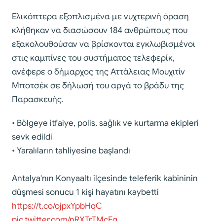
Ελικόπτερα εξοπλισμένα με νυχτερινή όραση
κλήθηκαν να διασώσουν 184 ανθρώπους που
εξακολουθούσαν να βρίσκονται εγκλωβισμένοι
στις καμπίνες του συστήματος τελεφερίκ,
ανέφερε ο δήμαρχος της Αττάλειας Μουχιτίν
Μποτσέκ σε δήλωσή του αργά το βράδυ της
Παρασκευής.
• Bölgeye itfaiye, polis, sağlık ve kurtarma ekipleri
sevk edildi
• Yaralıların tahliyesine başlandı
Antalya'nın Konyaaltı ilçesinde teleferik kabininin
düşmesi sonucu 1 kişi hayatını kaybetti
https://t.co/ojpxYpbHqC
pic.twitter.com/nRXTrTMcFg