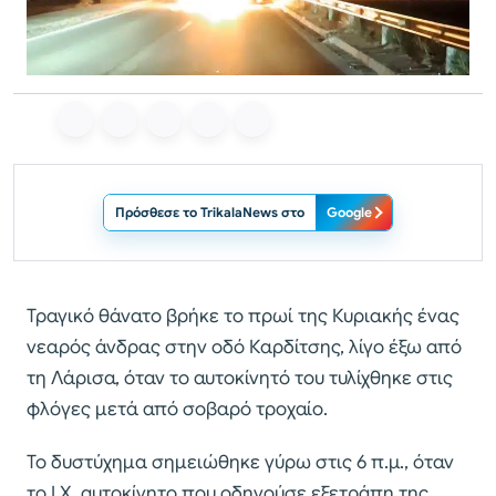
Πρόσθεσε το TrikalaNews στο
Google
Τραγικό θάνατο βρήκε το πρωί της Κυριακής ένας
νεαρός άνδρας στην οδό Καρδίτσης, λίγο έξω από
τη Λάρισα, όταν το αυτοκίνητό του τυλίχθηκε στις
φλόγες μετά από σοβαρό τροχαίο.
Το δυστύχημα σημειώθηκε γύρω στις 6 π.μ., όταν
το Ι.Χ. αυτοκίνητο που οδηγούσε εξετράπη της