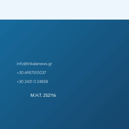
info@trikalanews.gr
+30 6987510037
+30 2431 0 24858
Μ.Η.Τ. 252116