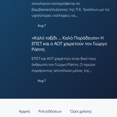
σκουληκιού καταγράφεται σε
βαμβακοκαλλιέργειες της Π.Ε. Τρικάλων, με τις
υψηλότερες συλλήψεις να…
Aug 7
«Καλό ταξίδι … Καλό Παράδεισο» Η
ΕΠΣΤ και ο ΑΟΤ χαιρετούν τον Γιώργο
Ράπτη
ΕΠΣΤ και ΑΟΤ χαιρετούν έναν δικό τους
άνθρωπο τον Γιώργο Ράπτη. Ο πρώην
παράγοντας αποτέλεσε μέλος της…
Aug 7
Αρχική
Ροή ειδήσεων
Όροι χρήσης