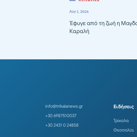
Κοινωνικά
Αυγ 1, 2026
Έφυγε από τη ζωή η Μαγδ
Καραλή
info@trikalanews.gr
Ειδήσεις
+30 6987510037
Τρίκαλα
+30 2431 0 24858
Θεσσαλία