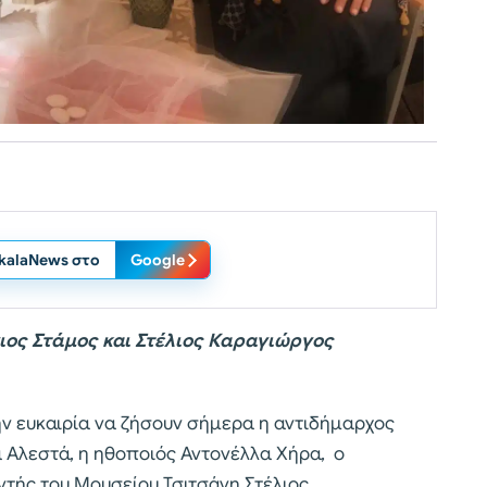
ikalaNews στο
Google
ιος Στάμος και Στέλιος Καραγιώργος
ην ευκαιρία να ζήσουν σήμερα η αντιδήμαρχος
 Αλεστά, η ηθοποιός Αντονέλλα Χήρα, ο
υντής του Μουσείου Τσιτσάνη Στέλιος