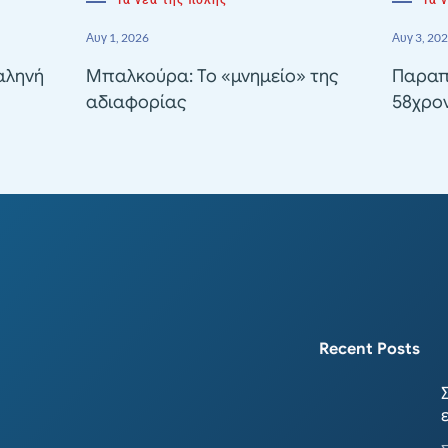
Τα νέα της πόλης
Τα 
Αυγ 1, 2026
Αυγ 3, 20
αληνή
Μπαλκούρα: Το «μνημείο» της
Παραπ
αδιαφορίας
58χρον
Recent Posts