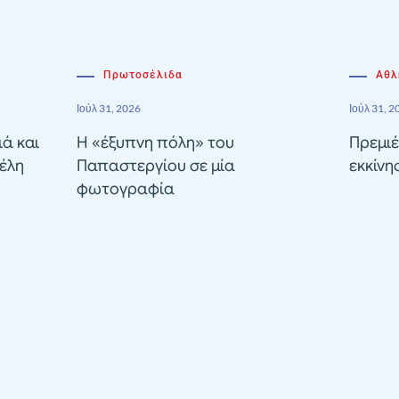
Πρωτοσέλιδα
Αθλ
Ιούλ 31, 2026
Ιούλ 31, 2
ιά και
Η «έξυπνη πόλη» του
Πρεμιέ
έλη
Παπαστεργίου σε μία
εκκίνη
φωτογραφία