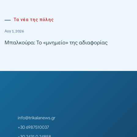
Τα νέα της πόλης
Αυγ 1, 2026
Μπαλκούρα: Το «μνημείο» της αδιαφορίας
info@trikalanews.gr
+30 6987510037
+30 2431 0 24858