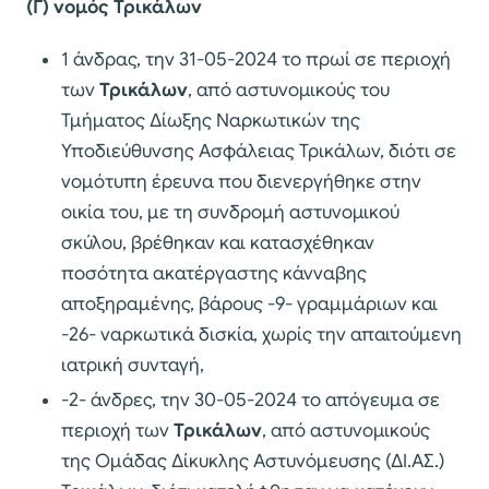
(Γ) νομός Τρικάλων
1 άνδρας, την 31-05-2024 το πρωί σε περιοχή
των
Τρικάλων
, από αστυνομικούς του
Τμήματος Δίωξης Ναρκωτικών της
Υποδιεύθυνσης Ασφάλειας Τρικάλων, διότι σε
νομότυπη έρευνα που διενεργήθηκε στην
οικία του, με τη συνδρομή αστυνομικού
σκύλου, βρέθηκαν και κατασχέθηκαν
ποσότητα ακατέργαστης κάνναβης
αποξηραμένης, βάρους -9- γραμμάριων και
-26- ναρκωτικά δισκία, χωρίς την απαιτούμενη
ιατρική συνταγή,
-2- άνδρες, την 30-05-2024 το απόγευμα σε
περιοχή των
Τρικάλων
, από αστυνομικούς
της Ομάδας Δίκυκλης Αστυνόμευσης (ΔΙ.ΑΣ.)