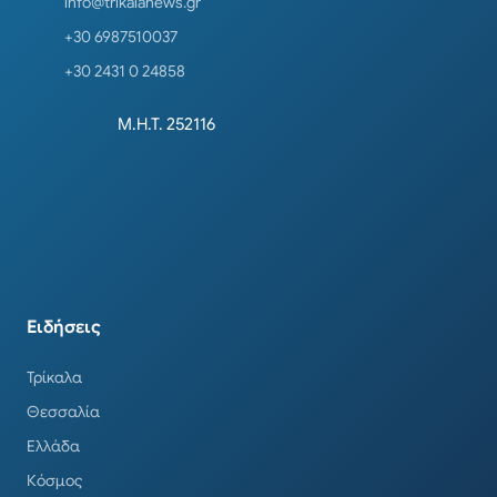
info@trikalanews.gr
+30 6987510037
+30 2431 0 24858
Μ.Η.Τ. 252116
Ειδήσεις
Τρίκαλα
Θεσσαλία
Ελλάδα
Κόσμος