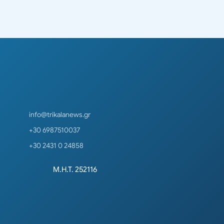
info@trikalanews.gr
+30 6987510037
+30 2431 0 24858
Μ.Η.Τ. 252116