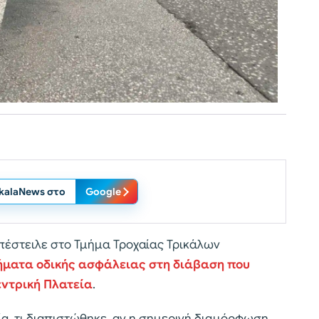
ikalaNews στο
Google
έστειλε στο Τμήμα Τροχαίας Τρικάλων
ματα οδικής ασφάλειας στη διάβαση που
εντρική Πλατεία
.
, τι διαπιστώθηκε, αν η σημερινή διαμόρφωση