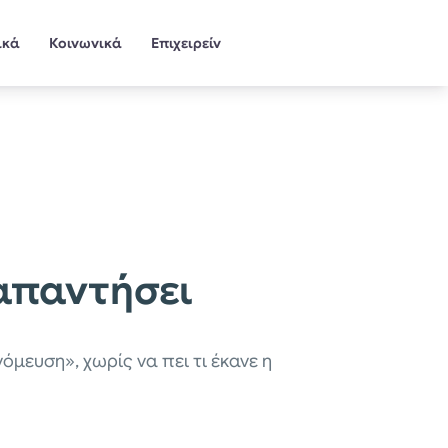
ικά
Κοινωνικά
Επιχειρείν
απαντήσει
μευση», χωρίς να πει τι έκανε η