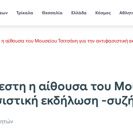
σεων
Τρίκαλα
Θεσσαλία
Ελλάδα
Κόσμος
Αθλητ
 η αίθουσα του Μουσείου Τσιτσάνη για την αντιφασιστική 
εστη η αίθουσα του Μο
σιστική εκδήλωση -συζ
λητών