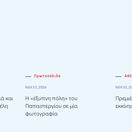
Πρωτοσέλιδα
Αθλ
Ιούλ 31, 2026
Ιούλ 31, 2
ιά και
Η «έξυπνη πόλη» του
Πρεμιέ
έλη
Παπαστεργίου σε μία
εκκίνη
φωτογραφία