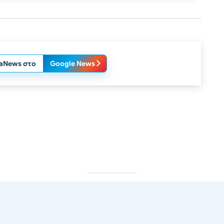
laNews στο
Google News