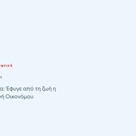
νωνικά
26
α: Έφυγε από τη ζωή η
νή Οικονόμου