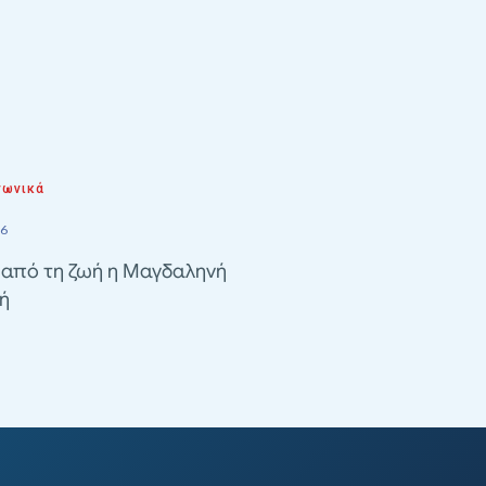
νωνικά
26
 από τη ζωή η Μαγδαληνή
ή