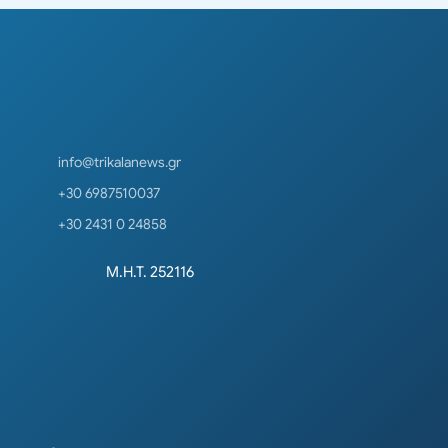
info@trikalanews.gr
+30 6987510037
+30 2431 0 24858
Μ.Η.Τ. 252116