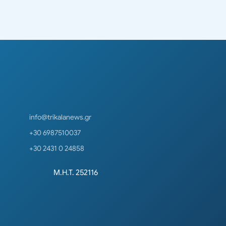
info@trikalanews.gr
+30 6987510037
+30 2431 0 24858
Μ.Η.Τ. 252116