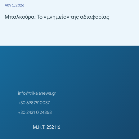
Αυγ 1, 2026
Μπαλκούρα: Το «μνημείο» της αδιαφορίας
info@trikalanews.gr
+30 6987510037
+30 2431 0 24858
Μ.Η.Τ. 252116