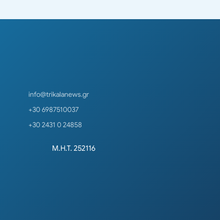
info@trikalanews.gr
+30 6987510037
+30 2431 0 24858
Μ.Η.Τ. 252116