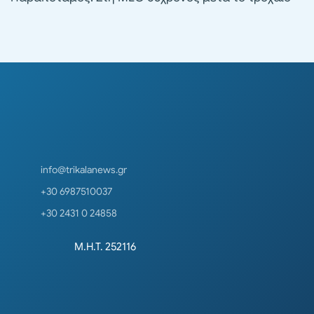
info@trikalanews.gr
+30 6987510037
+30 2431 0 24858
Μ.Η.Τ. 252116