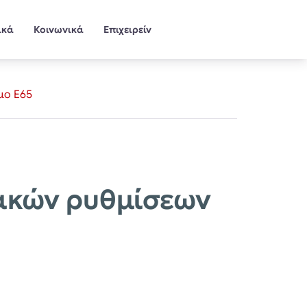
ικά
Κοινωνικά
Επιχειρείν
μο Ε65
ακών ρυθμίσεων