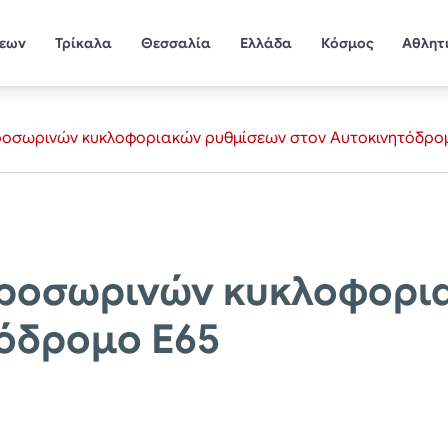
σεων
Τρίκαλα
Θεσσαλία
Ελλάδα
Κόσμος
Αθλητ
οσωρινών κυκλοφοριακών ρυθμίσεων στον Αυτοκινητόδρο
ροσωρινών κυκλοφορι
όδρομο Ε65