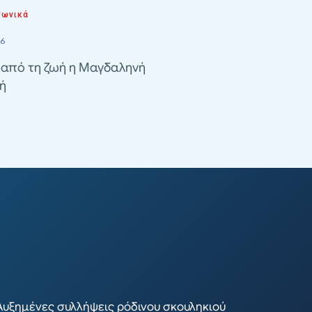
νωνικά
26
 από τη ζωή η Μαγδαληνή
ή
Αυξημένες συλλήψεις ρόδινου σκουληκιού