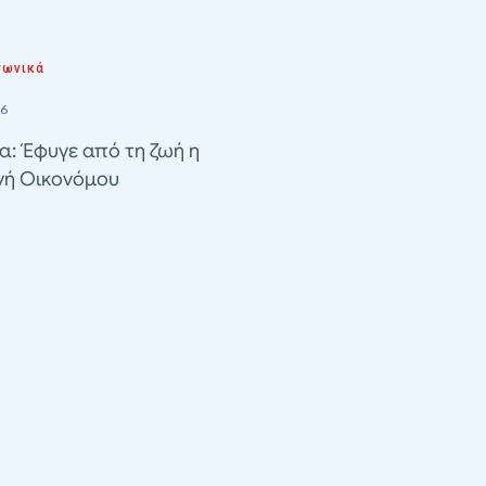
νωνικά
26
α: Έφυγε από τη ζωή η
νή Οικονόμου