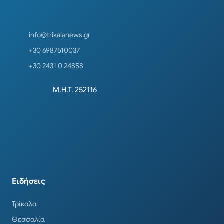
info@trikalanews.gr
+30 6987510037
+30 2431 0 24858
Μ.Η.Τ. 252116
Ειδήσεις
Τρίκαλα
Θεσσαλία