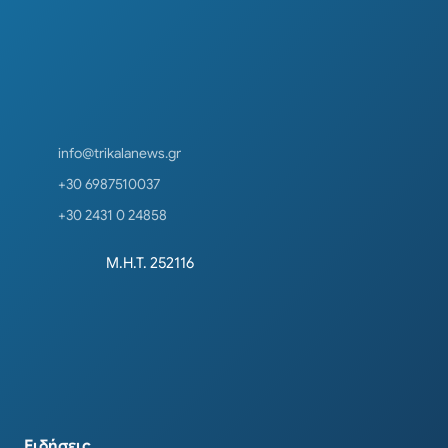
info@trikalanews.gr
+30 6987510037
+30 2431 0 24858
Μ.Η.Τ. 252116
Ειδήσεις