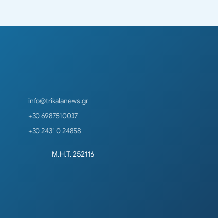
info@trikalanews.gr
+30 6987510037
+30 2431 0 24858
Μ.Η.Τ. 252116