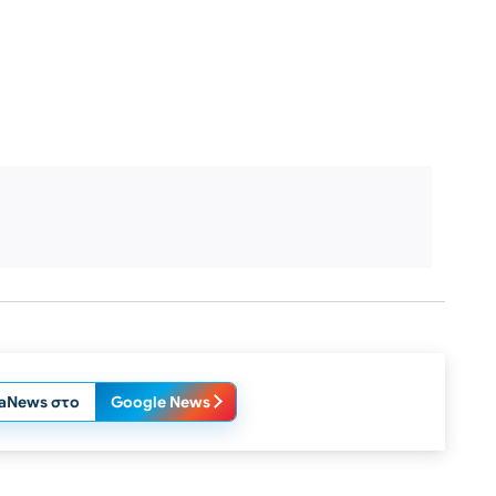
laNews στο
Google News