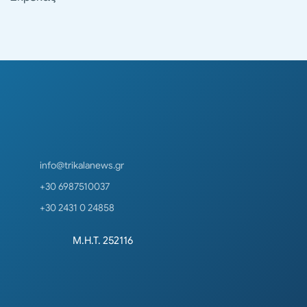
info@trikalanews.gr
+30 6987510037
+30 2431 0 24858
Μ.Η.Τ. 252116