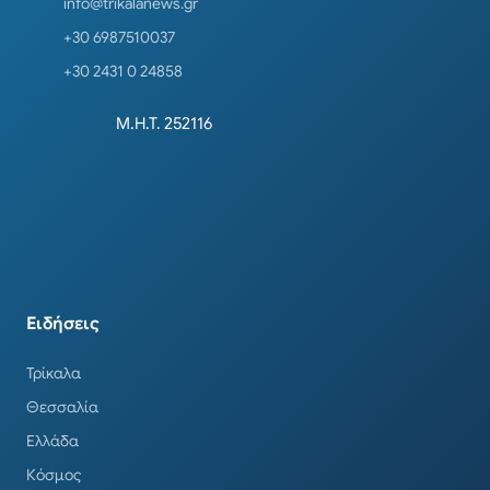
info@trikalanews.gr
+30 6987510037
+30 2431 0 24858
Μ.Η.Τ. 252116
Ειδήσεις
Τρίκαλα
Θεσσαλία
Ελλάδα
Κόσμος