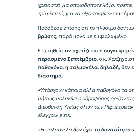
χρειαστεί για οποιοδήποτε λόγο, πρέπει
τρία λεπτά, για να αξιοποιηθεί»
επισήμα
Πρόσθεσε επίσης ότι το πλύσιμο δοντι
βρύσης,
παρά μόνο με εμφιαλωμένο.
Ερωτηθείς,
αν σχετίζεται η συγκεκριμέ
περασμένο Σεπτέμβριο
, ο κ. Χατζηχρ
παθογόνο, η σαλμονέλα, δηλαδή, δεν 
διάστημα.
«Υπάρχουν κάποια άλλα παθογόνα τα οπο
μήπως μολυνθεί ο υδροφόρος ορίζοντας κ
Διεύθυνση Υγείας όλων των Περιφερειακ
έλεγχοι»
, είπε.
«Η σαλμονέλα
δεν έχει τη δυνατότητα 