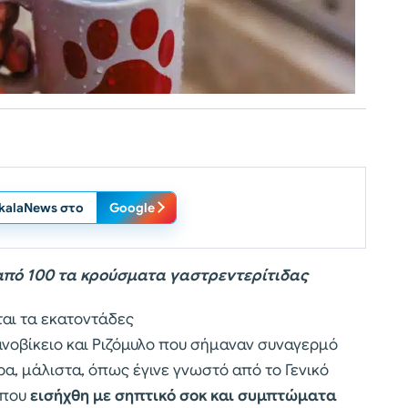
ikalaNews στο
Google
από 100 τα κρούσματα γαστρεντερίτιδας
ται τα εκατοντάδες
νοβίκειο και Ριζόμυλο που σήμαναν συναγερμό
ρα, μάλιστα, όπως έγινε γνωστό από το Γενικό
 που
εισήχθη με σηπτικό σοκ και συμπτώματα