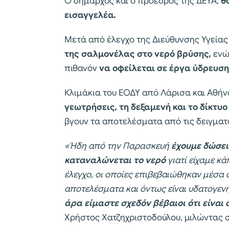
Ο δήμαρχος και ο πρόεδρος της ΔΕΥΑ,
θ
εισαγγελέα.
Μετά από έλεγχο της Διεύθυνσης Υγείας
της σαλμονέλας στο νερό βρύσης,
ενώ 
πιθανόν
να οφείλεται σε έργα ύδρευση
Κλιμάκια του ΕΟΔΥ από Λάρισα και Αθή
γεωτρήσεις, τη δεξαμενή και το δίκτυ
βγουν τα αποτελέσματα από τις δειγμα
«Ήδη από την Παρασκευή
έχουμε δώσει
καταναλώνεται το νερό
γιατί είχαμε κ
έλεγχο, οι οποίες επιβεβαιώθηκαν μέσα 
αποτελέσματα και όντως είναι υδατογεν
άρα είμαστε σχεδόν βέβαιοι ότι είναι 
Χρήστος Χατζηχριστοδούλου, μιλώντας σ