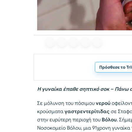
Πρόσθεσε το Tr
Η γυναίκα έπαθε σηπτικό σοκ – Πάνω 
Σε μόλυνση του πόσιμου
νερού
οφείλον
κρούσματα
γαστρεντερίτιδας
σε Σταφα
στην ευρύτερη περιοχή του
Βόλου
. Σήμε
Νοσοκομείο Βόλου, μια 91χρονη γυναίκα