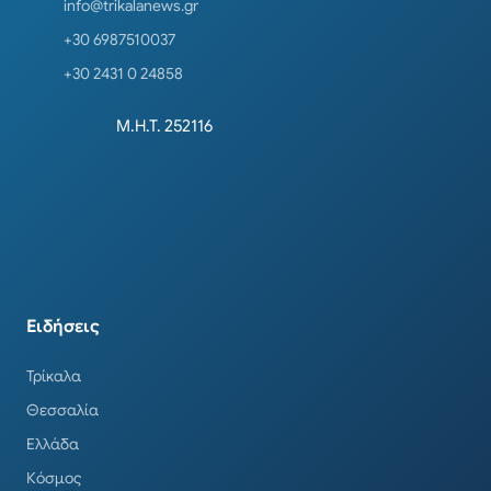
info@trikalanews.gr
+30 6987510037
+30 2431 0 24858
Μ.Η.Τ. 252116
Ειδήσεις
Τρίκαλα
Θεσσαλία
Ελλάδα
Κόσμος