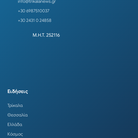
info@trikalanews.gr
+30 6987510037
+30 2431 0 24858
Μ.Η.Τ. 252116
Ειδήσεις
Τρίκαλα
Θεσσαλία
Ελλάδα
Κόσμος