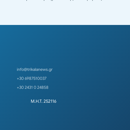
info@trikalanews.gr
+30 6987510037
+30 2431 0 24858
Μ.Η.Τ. 252116