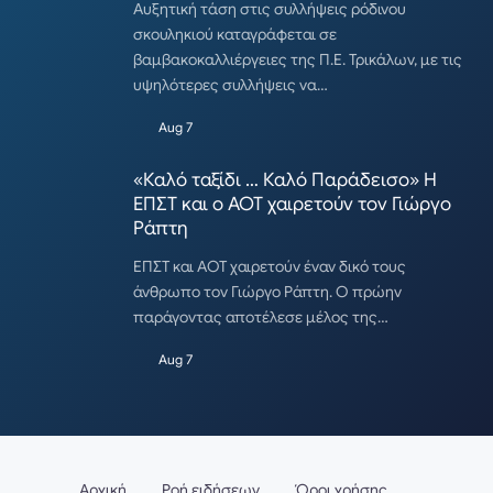
Αυξητική τάση στις συλλήψεις ρόδινου
σκουληκιού καταγράφεται σε
βαμβακοκαλλιέργειες της Π.Ε. Τρικάλων, με τις
υψηλότερες συλλήψεις να…
Aug 7
«Καλό ταξίδι … Καλό Παράδεισο» Η
ΕΠΣΤ και ο ΑΟΤ χαιρετούν τον Γιώργο
Ράπτη
ΕΠΣΤ και ΑΟΤ χαιρετούν έναν δικό τους
άνθρωπο τον Γιώργο Ράπτη. Ο πρώην
παράγοντας αποτέλεσε μέλος της…
Aug 7
Αρχική
Ροή ειδήσεων
Όροι χρήσης