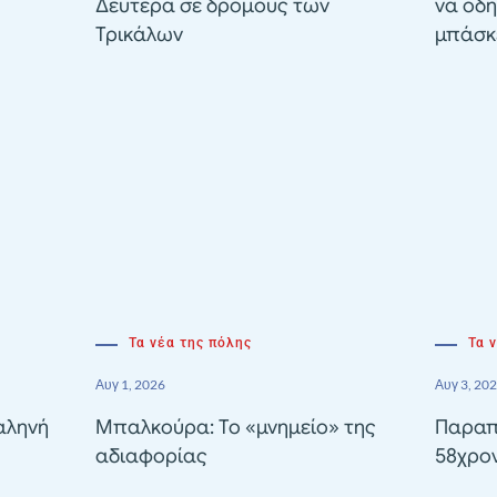
Δευτέρα σε δρόμους των
να οδη
Τρικάλων
μπάσκε
Τα νέα της πόλης
Τα 
Αυγ 1, 2026
Αυγ 3, 20
αληνή
Μπαλκούρα: Το «μνημείο» της
Παραπ
αδιαφορίας
58χρον