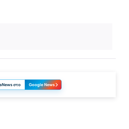
laNews στο
Google News