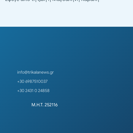
info@trikalanews.gr
+30 6987510037
+30 2431 0 24858
Μ.Η.Τ. 252116