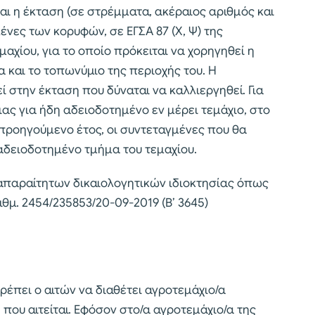
ι η έκταση (σε στρέμματα, ακέραιος αριθμός και
ένες των κορυφών, σε ΕΓΣΑ 87 (Χ, Ψ) της
χίου, για το οποίο πρόκειται να χορηγηθεί η
α και το τοπωνύμιο της περιοχής του. Η
 στην έκταση που δύναται να καλλιεργηθεί. Για
ας για ήδη αδειοδοτημένο εν μέρει τεμάχιο, στο
προηγούμενο έτος, οι συντεταγμένες που θα
αδειοδοτημένο τμήμα του τεμαχίου.
 απαραίτητων δικαιολογητικών ιδιοκτησίας όπως
θμ. 2454/235853/20-09-2019 (Β’ 3645)
 πρέπει ο αιτών να διαθέτει αγροτεμάχιο/α
 που αιτείται. Εφόσον στο/α αγροτεμάχιο/α της