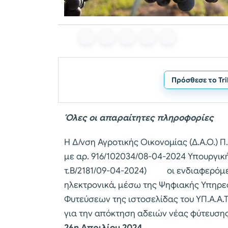
Πρόσθεσε το Tr
Όλες οι απαραίτητες πληροφορίες
Η Δ/νση Αγροτικής Οικονομίας (Δ.Α.Ο.) 
με αρ. 916/102034/08-04-2024 Υπουργι
τ.Β/2181/09-04-2024) οι ενδιαφερόμ
ηλεκτρονικά, μέσω της Ψηφιακής Υπηρ
Φυτεύσεων της ιστοσελίδας του ΥΠ.Α.Α.Τ.
για την απόκτηση αδειών νέας φύτευσης
26η Aπριλίου 2024
.