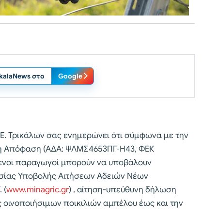
ikalaNews στο
Google
Π.Ε. Τρικάλων σας ενημερώνει ότι σύμφωνα με την
κή Απόφαση (ΑΔΑ: ΨΛΜΣ4653ΠΓ-Η43, ΦΕΚ
ενοι παραγωγοί μπορούν να υποβάλουν
εσίας Υποβολής Αιτήσεων Αδειών Νέων
 (
www.minagric.gr
) , αίτηση-υπεύθυνη δήλωση
 οινοποιήσιμων ποικιλιών αμπέλου έως και την