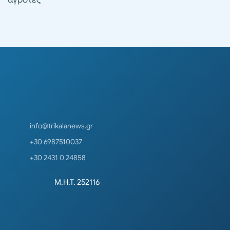
info@trikalanews.gr
+30 6987510037
+30 2431 0 24858
Μ.Η.Τ. 252116