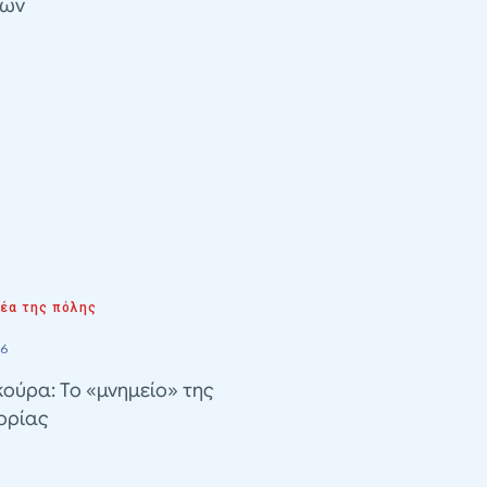
λων
νέα της πόλης
26
ούρα: Το «μνημείο» της
ορίας