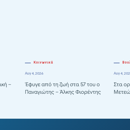
Κοινωνικά
Βου
Αυγ 4, 2026
Αυγ 4, 20
ική –
Έφυγε από τη ζωή στα 57 του ο
Στα ορ
Παναγιώτης – Άλκης Φιορέντης
Μετεώ