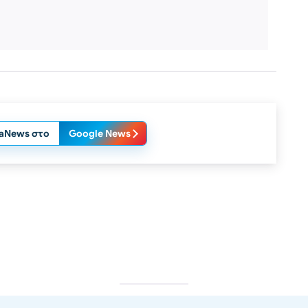
laNews στο
Google News