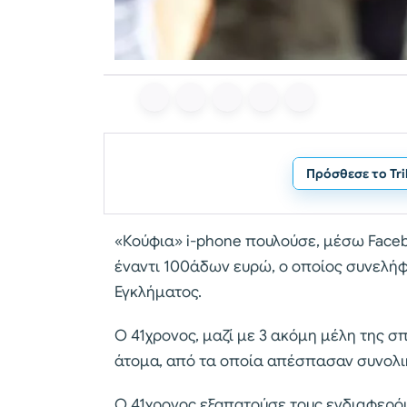
Πρόσθεσε το Tr
«Κούφια» i-phone πουλούσε, μέσω Faceb
έναντι 100άδων ευρώ, ο οποίος συνελή
Εγκλήματος.
Ο 41χρονος, μαζί με 3 ακόμη μέλη της σ
άτομα, από τα οποία απέσπασαν συνολι
Ο 41χρονος εξαπατούσε τους ενδιαφερόμ