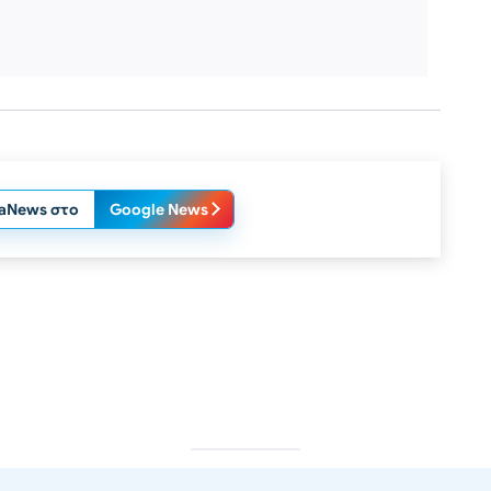
laNews στο
Google News