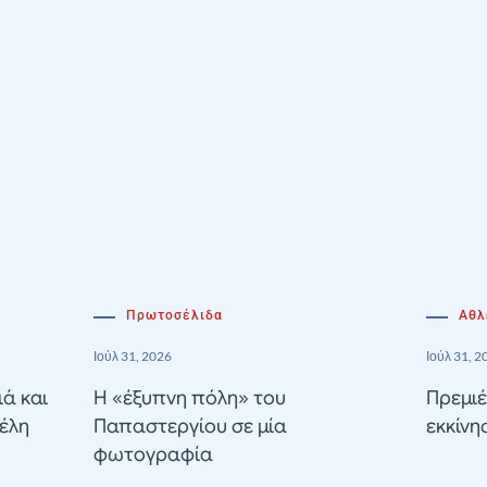
Πρωτοσέλιδα
Αθλ
Ιούλ 31, 2026
Ιούλ 31, 2
ιά και
Η «έξυπνη πόλη» του
Πρεμιέ
έλη
Παπαστεργίου σε μία
εκκίνη
φωτογραφία