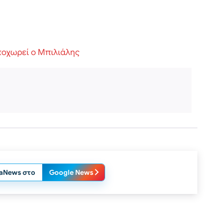
αποχωρεί ο Μπιλιάλης
laNews στο
Google News