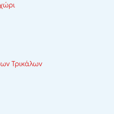
οχώρι
των Τρικάλων