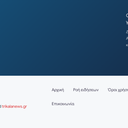
Δ
κ
Αρχική
Ροή ειδήσεων
Όροι χρήσ
Επικοινωνία
nd
trikalanews.gr