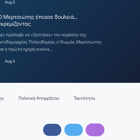
Aug 5
Ο Μερτσιώτης έπιασε δουλειά…
γκρεμίζοντας
εν πρόλαβε να «ζεστάνει» την καρέκλα της
Αντιδημαρχίας Πολεοδομίας ο Θωμάς Μερτσιώτης
αι η πρώτη ηχηρή εικόνα…
Aug 5
ης
Πολιτική Απορρήτου
Ταυτότητα