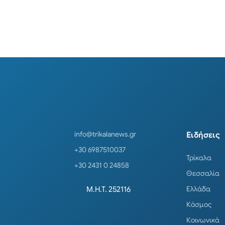
Posts navigation
info@trikalanews.gr
Ειδήσεις
+30 6987510037
Τρίκαλα
+30 2431 0 24858
Θεσσαλία
Ελλάδα
Μ.Η.Τ. 252116
Κόσμος
Κοινωνικά