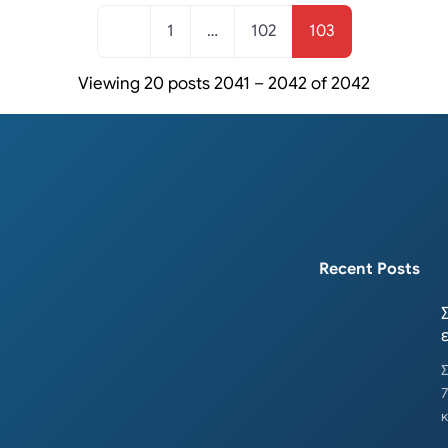
1
…
102
103
Viewing 20 posts 2041 – 2042 of 2042
Recent Posts
Σ
7
κ