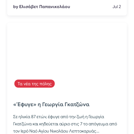
by Ελισάβετ Παπανικολάου
Jul 2
Τα νέα της πόλης
«Έφυγε» η Γεωργία Γκατζώνα
Σε ηλικία 87 ετών, έφυγε από την ζωή η Γεωργία
Γκατζώνα και κηδεύεται αύριο στις 7 το απόγευμα από
τον Ιερό Ναό Αγίου Νικολάου Λεπτοκαρυάς…