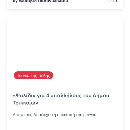
by Ελισάβετ Παπανικολάου
Jul 1
Τα νέα της πόλης
​«Ψαλίδι» για 4 υπαλλήλους του Δήμου
Τρικκαίων
Δια χειρός Δημάρχου η περικοπή του μισθού.