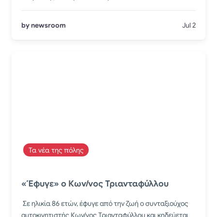
by newsroom
Jul 2
Τα νέα της πόλης
«Έφυγε» ο Κων/νος Τριανταφύλλου
Σε ηλικία 86 ετών, έφυγε από την ζωή ο συνταξιούχος
αυτοκινητιστής Κων/νος Τριανταφύλλου και κηδεύεται