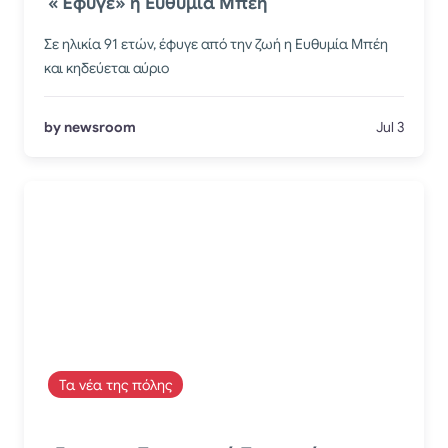
«Έφυγε» η Ευθυμία Μπέη
Σε ηλικία 91 ετών, έφυγε από την ζωή η Ευθυμία Μπέη
και κηδεύεται αύριο
by newsroom
Jul 3
Τα νέα της πόλης