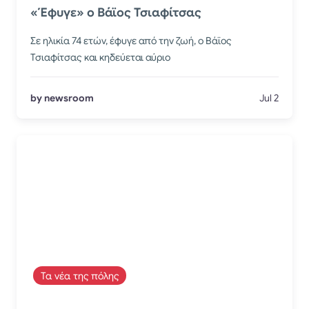
«Έφυγε» ο Βάϊος Τσιαφίτσας
Σε ηλικία 74 ετών, έφυγε από την ζωή, ο Βάϊος
Τσιαφίτσας και κηδεύεται αύριο
by newsroom
Jul 2
Τα νέα της πόλης