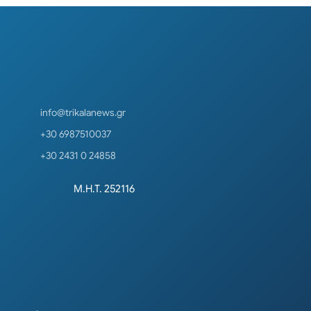
info@trikalanews.gr
+30 6987510037
+30 2431 0 24858
Μ.Η.Τ. 252116