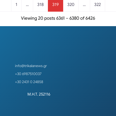
Posts navigation
1
…
318
319
320
…
322
Viewing 20 posts 6361 – 6380 of 6426
info@trikalanews.gr
+30 6987510037
+30 2431 0 24858
Μ.Η.Τ. 252116