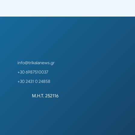
info@trikalanews.gr
+30 6987510037
+30 2431 0 24858
Μ.Η.Τ. 252116