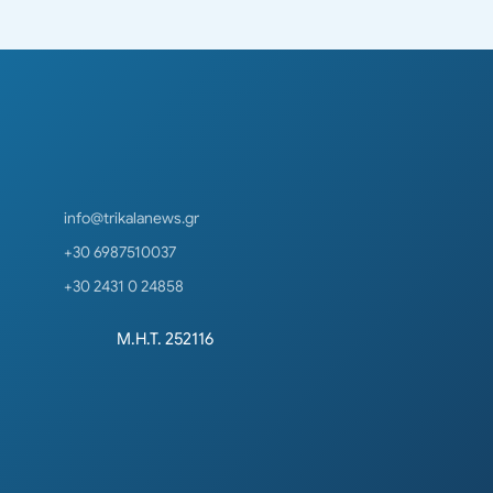
info@trikalanews.gr
+30 6987510037
+30 2431 0 24858
Μ.Η.Τ. 252116