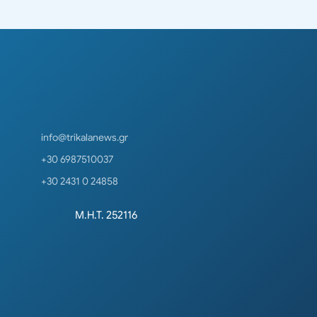
info@trikalanews.gr
+30 6987510037
+30 2431 0 24858
Μ.Η.Τ. 252116