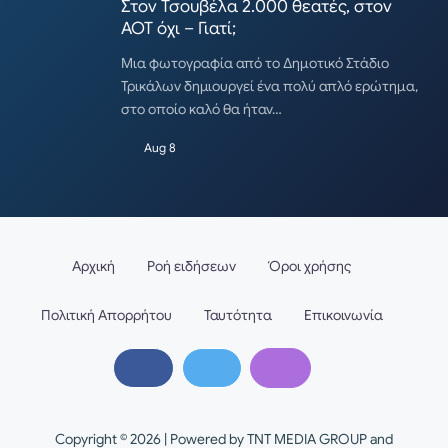
Στον Τσουβέλα 2.000 θεατές, στον
ΑΟΤ όχι – Γιατί;
Μια φωτογραφία από το Δημοτικό Στάδιο
Τρικάλων δημιουργεί ένα πολύ απλό ερώτημα,
στο οποίο καλό θα ήταν…
Aug 8
Αρχική
Ροή ειδήσεων
Όροι χρήσης
Πολιτική Απορρήτου
Ταυτότητα
Επικοινωνία
Copyright © 2026 | Powered by TNT MEDIA GROUP and