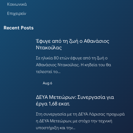
Κοινωνικά
Επιχειρείν
Recent Posts
Έφυγε από τη ζωή ο Αθανάσιος
Ντακούλας
Σε ηλικία 80 ετών έφυγε από τη ζωή ο
Αθανάσιος Ντακούλας. Η κηδεία του θα
τελεστεί το…
Aug 6
ΔΕΥΑ Μετεώρων: Συνεργασία για
έργα 1,68 εκατ.
Στη συνεργασία με τη ΔΕΥΑ Λάρισας προχωρά
η ΔΕΥΑ Μετεώρων, με στόχο την τεχνική
υποστήριξη και την…