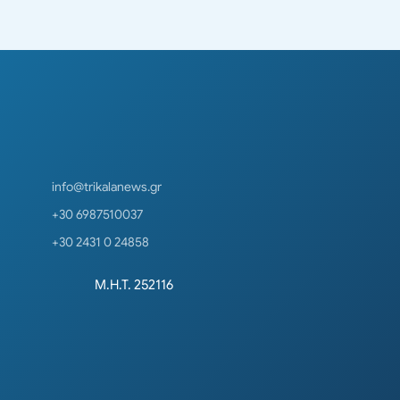
info@trikalanews.gr
+30 6987510037
+30 2431 0 24858
Μ.Η.Τ. 252116