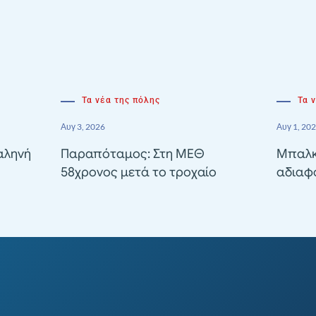
Τα νέα της πόλης
Τα 
Αυγ 3, 2026
Αυγ 1, 20
αληνή
Παραπόταμος: Στη ΜΕΘ
Μπαλκ
58χρονος μετά το τροχαίο
αδιαφ