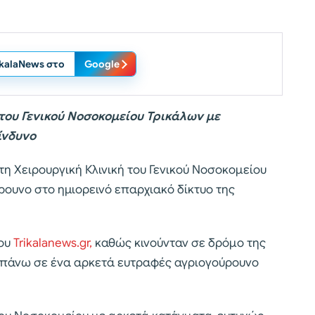
ikalaNews στο
Google
του Γενικού Νοσοκομείου Τρικάλων με
ίνδυνο
η Χειρουργική Κλινική του Γενικού Νοσοκομείου
ρουνο στο ημιορεινό επαρχιακό δίκτυο της
του
Trikalanews.gr,
καθώς κινούνταν σε δρόμο της
ε πάνω σε ένα αρκετά ευτραφές αγριογούρουνο