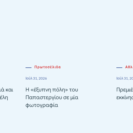
Πρωτοσέλιδα
Αθλ
Ιούλ 31, 2026
Ιούλ 31, 2
ιά και
Η «έξυπνη πόλη» του
Πρεμιέ
έλη
Παπαστεργίου σε μία
εκκίνη
φωτογραφία