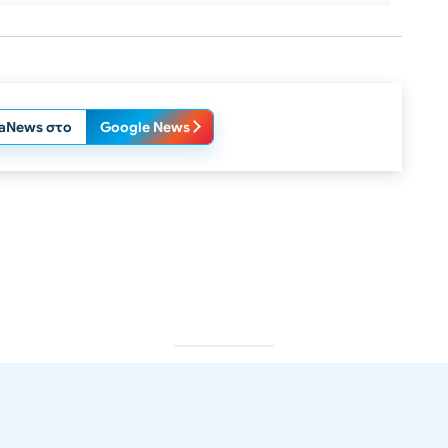
laNews στο
Google News