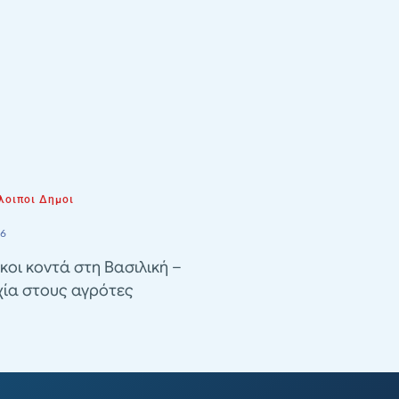
λοιποι Δημοι
26
κοι κοντά στη Βασιλική –
χία στους αγρότες