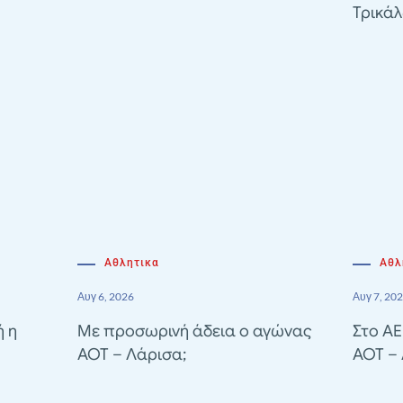
Τρικά
Αθλητικα
Αθλ
Αυγ 6, 2026
Αυγ 7, 20
ή η
Με προσωρινή άδεια ο αγώνας
Στο A
ΑΟΤ – Λάρισα;
ΑΟΤ –