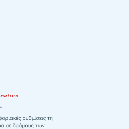
τοσέλιδα
26
οριακές ρυθμίσεις τη
ρα σε δρόμους των