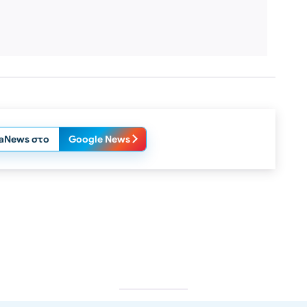
laNews στο
Google News