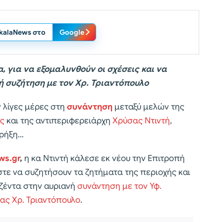
ikalaNews στο
Google
 για να εξομαλυνθούν οι σχέσεις και να
νή συζήτηση με τον Χρ. Τριαντόπουλο
 λίγες μέρες στη
συνάντηση
μεταξύ μελών της
ας
και της αντιπεριφερειάρχη
Χρύσας Ντιντή
,
 ρήξη…
ws.gr
,
η κα Ντιντή κάλεσε εκ νέου την Επιτροπή
τε να συζητήσουν τα ζητήματα της περιοχής και
ζέντα στην αυριανή
συνάντηση με τον Υφ.
ίας Χρ. Τριαντόπουλο
.