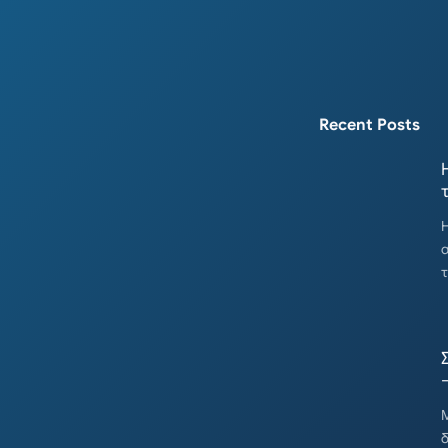
Recent Posts
Η
τ
–
Μ
δ