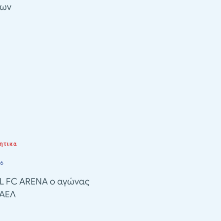
λων
ητικα
26
EL FC ARENA ο αγώνας
 ΑΕΛ